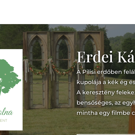
Erdei K
A Pilisi erdőben fel
kupolája a kék ég és
A keresztény feleke
bensőséges, az egyh
mintha egy filmbe 