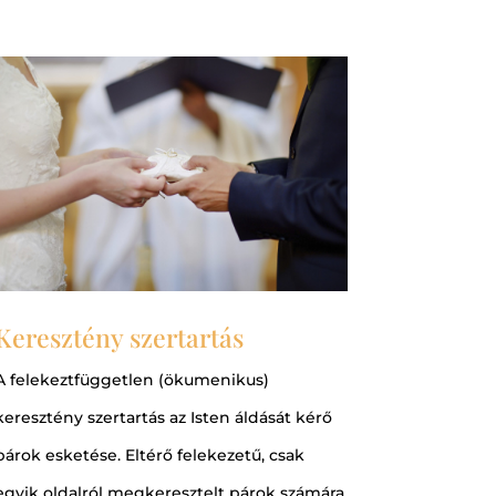
Keresztény szertartás
A felekeztfüggetlen (ökumenikus)
keresztény szertartás az Isten áldását kérő
párok esketése. Eltérő felekezetű, csak
egyik oldalról megkeresztelt párok számára