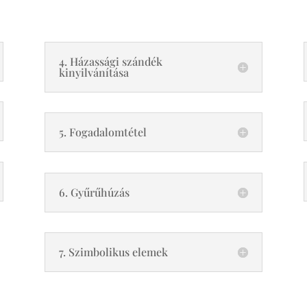
4. Házassági szándék
kinyilvánítása
5. Fogadalomtétel
6. Gyűrűhúzás
7. Szimbolikus elemek