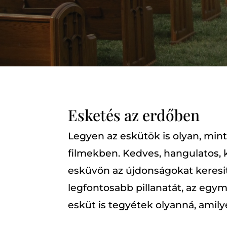
Esketés az erdőben
Legyen az eskütök is olyan, min
filmekben. Kedves, hangulatos, 
esküvőn az újdonságokat keresi
legfontosabb pillanatát, az eg
esküt is tegyétek olyanná, amil