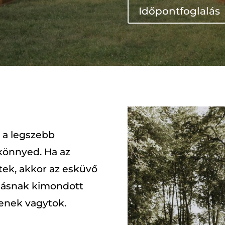
Időpontfoglalás
t a legszebb
könnyed. Ha az
tek, akkor az esküvő
ymásnak kimondott
yenek vagytok.