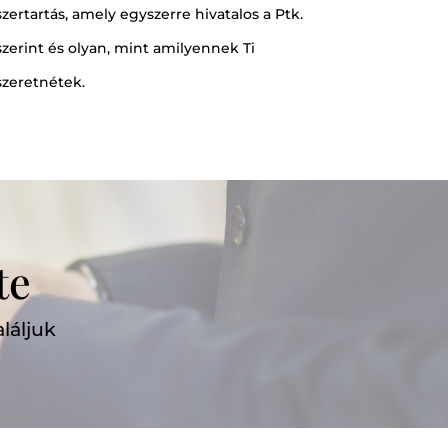
szertartás, amely egyszerre hivatalos a Ptk.
szerint és olyan, mint amilyennek Ti
szeretnétek.
te
láljuk