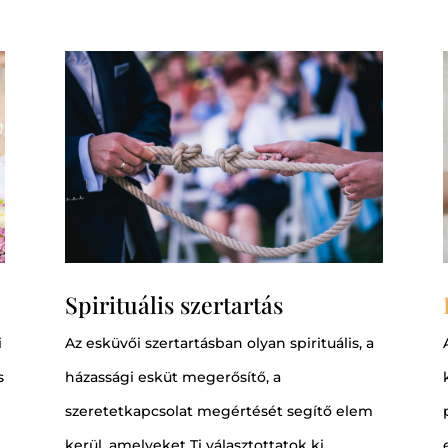
Spirituális szertartás
i
Az esküvői szertartásban olyan spirituális, a
s
házassági esküt megerősítő, a
szeretetkapcsolat megértését segítő elem
kerül, amelyeket Ti választottatok ki.