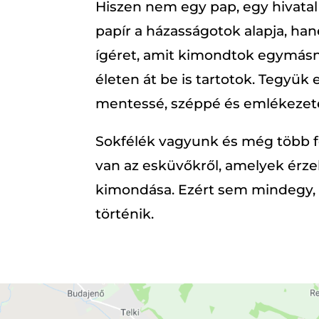
Hiszen nem egy pap, egy hivatal
papír a házasságotok alapja, ha
ígéret, amit kimondtok egymásn
életen át be is tartotok. Tegyük 
mentessé, széppé és emlékezet
Sokfélék vagyunk és még több f
van az esküvőkről, amelyek érze
kimondása. Ezért sem mindegy,
történik.