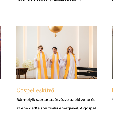
i
Gospel esküvő
Bármelyik szertartás ötvözve az élő zene és
az ének adta spirituális energiával. A gospel