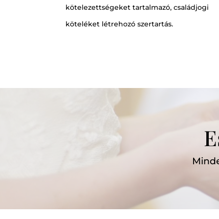
kötelezettségeket tartalmazó, családjogi
köteléket létrehozó szertartás.
E
Minde