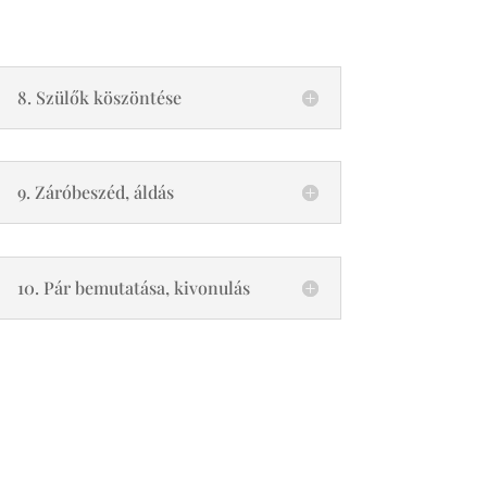
8. Szülők köszöntése
9. Záróbeszéd, áldás
10. Pár bemutatása, kivonulás