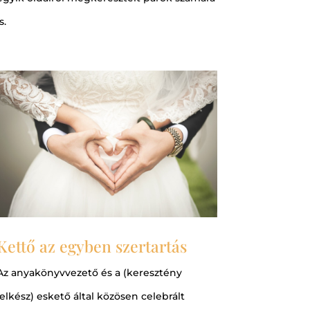
s.
Kettő az egyben szertartás
Az anyakönyvvezető és a (keresztény
lelkész) eskető által közösen celebrált