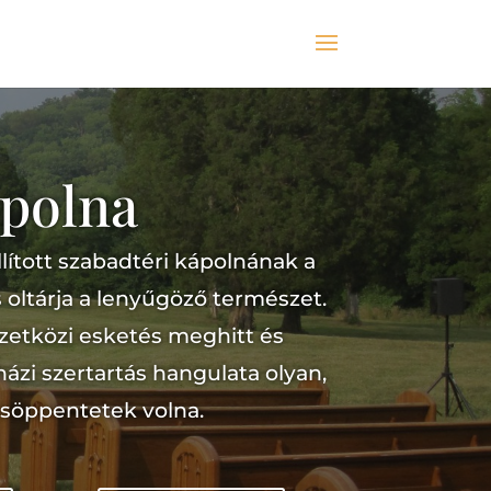
ápolna
állított szabadtéri kápolnának a
 oltárja a lenyűgöző természet.
zetközi esketés meghitt és
ázi szertartás hangulata olyan,
csöppentetek volna.