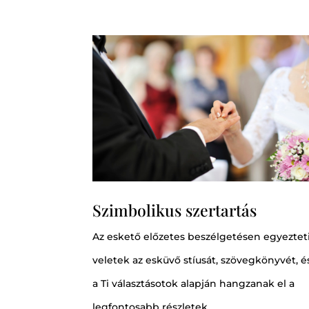
Szimbolikus szertartás
Az eskető előzetes beszélgetésen egyeztet
veletek az esküvő stíusát, szövegkönyvét, é
a Ti választásotok alapján hangzanak el a
legfontosabb részletek.