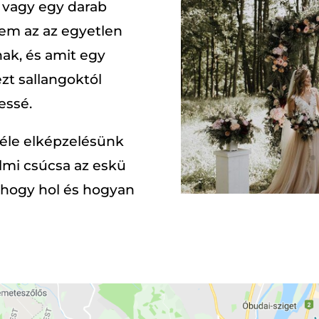
 vagy egy darab
nem az az egyetlen
ak, és amit egy
ezt sallangoktól
essé.
éle elképzelésünk
lmi csúcsa az eskü
 hogy hol és hogyan